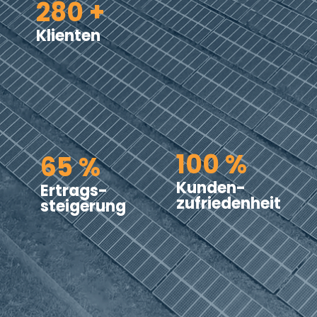
280 +
Klienten
100 %
65 %
Kunden­
Ertrags­
zufrieden­heit
steigerung