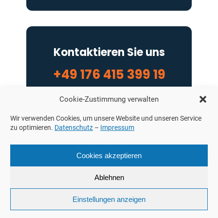
Kontaktieren Sie uns
+49 176 415 399 19
info@solarenergy-24.de
Cookie-Zustimmung verwalten
Wir verwenden Cookies, um unsere Website und unseren Service
zu optimieren.
Datenschutz
–
Impressum
Cookies akzeptieren
Bürozeiten
Ablehnen
Mo. – Fr.: 09:00 – 17:00 Uhr
Einstellungen anzeigen
Sa. – So.: geschlossen